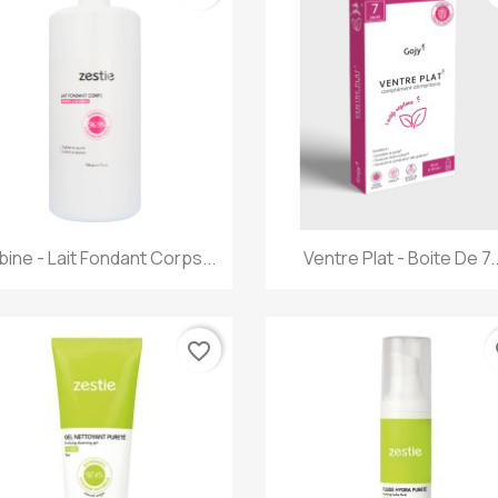
Aperçu rapide
Aperçu rapide


ine - Lait Fondant Corps...
Ventre Plat - Boite De 7..
favorite_border
fa