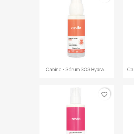
Aperçu rapide

Cabine - Sérum SOS Hydra...
Cab
favorite_border