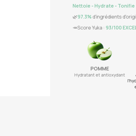
Nettoie - Hydrate - Tonifie
🌿
97.3%
d'ingrédients d'orig
🥕Score Yuka :
93/100 EXCE
POMME
Hydratant et antioxydant
l'hy