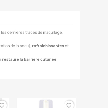
ne les dernières traces de maquillage,
tation de la peau),
rafraichissantes
et
ui
restaure la barrière cutanée
.
vorite_border
favorite_border