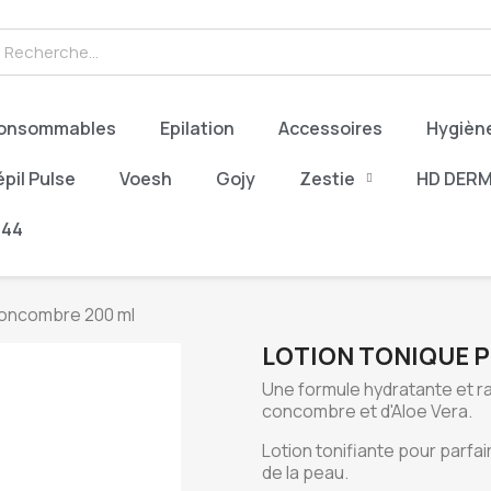
onsommables
Epilation
Accessoires
Hygièn
pil Pulse
Voesh
Gojy
Zestie
HD DER
944
oncombre 200 ml
LOTION TONIQUE 
Une formule hydratante et r
concombre et d'Aloe Vera.
Lotion tonifiante pour parfai
de la peau.