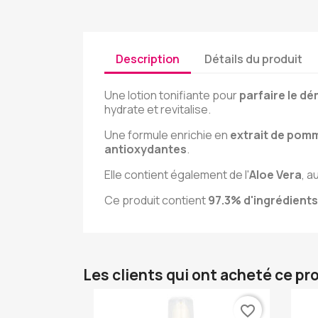
Description
Détails du produit
Une lotion tonifiante pour
parfaire le d
hydrate et revitalise.
Une formule enrichie en
extrait de pom
antioxydantes
.
Elle contient également de l'
Aloe
Vera
, a
Ce produit contient
97.3% d'ingrédients 
Les clients qui ont acheté ce pr
favorite_border