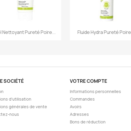
Aperçu rapide
Aperçu rapide


l Nettoyant Pureté Poire...
Fluide Hydra Pureté Poire.
E SOCIÉTÉ
VOTRE COMPTE
on
Informations personnelles
ons d'utilisation
Commandes
ions générales de vente
Avoirs
ctez-nous
Adresses
Bons de réduction