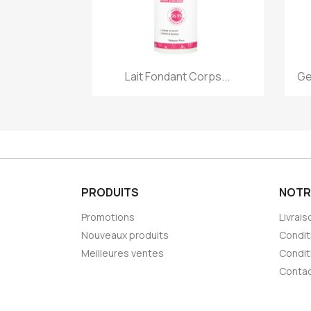
Aperçu rapide

Lait Fondant Corps...
Ge
PRODUITS
NOTR
Promotions
Livrais
Nouveaux produits
Conditi
Meilleures ventes
Condit
Conta