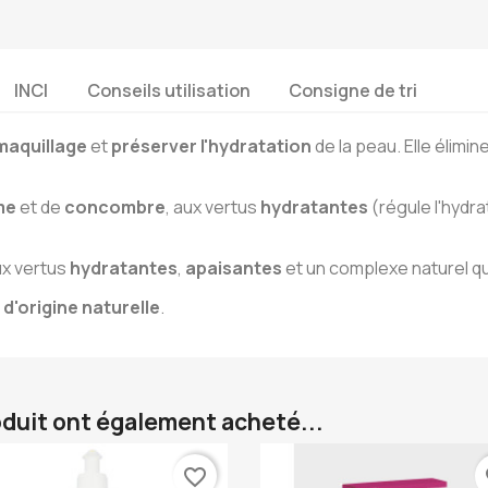
INCI
Conseils utilisation
Consigne de tri
émaquillage
et
préserver l'hydratation
de la peau. Elle élimi
me
et de
concombre
, aux vertus
hydratantes
(régule l'hydra
ux vertus
hydratantes
,
apaisantes
et un complexe naturel q
d'origine naturelle
.
oduit ont également acheté...
favorite_border
fa