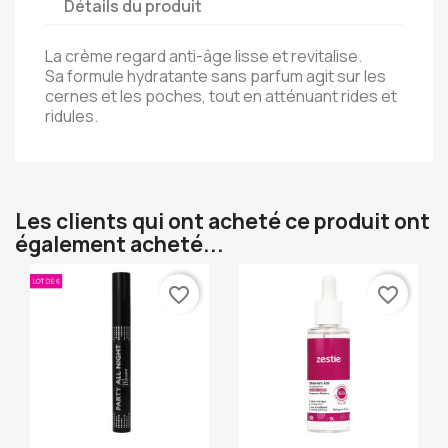
Détails du produit
La crème regard anti-âge lisse et revitalise.
Sa formule hydratante sans parfum agit sur les
cernes et les poches, tout en atténuant rides et
ridules.
Les clients qui ont acheté ce produit ont
également acheté...
favorite_border
favorite_border