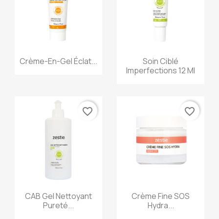
Aperçu rapide
Aperçu rapide


Crème-En-Gel Éclat...
Soin Ciblé
Imperfections 12 Ml
favorite_border
favorite_border
Aperçu rapide
Aperçu rapide


CAB Gel Nettoyant
Crème Fine SOS
Pureté...
Hydra...