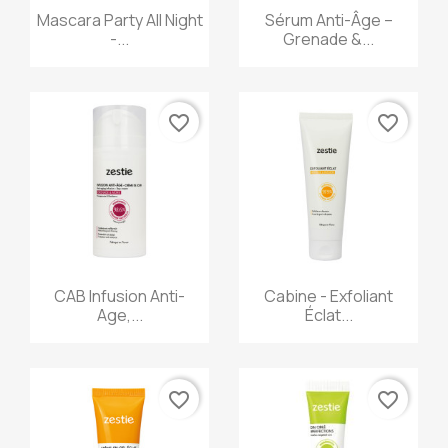
Aperçu rapide
Aperçu rapide


Mascara Party All Night
Sérum Anti-Âge –
-...
Grenade &...
favorite_border
favorite_border
Aperçu rapide
Aperçu rapide


CAB Infusion Anti-
Cabine - Exfoliant
Age,...
Éclat...
favorite_border
favorite_border