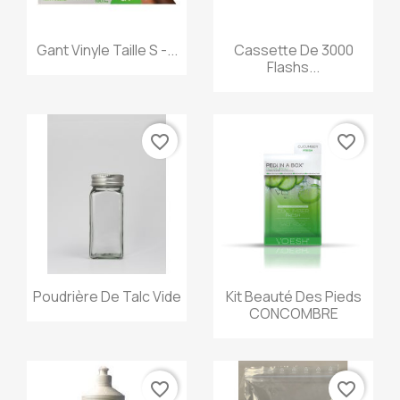
Aperçu rapide
Aperçu rapide


Gant Vinyle Taille S -...
Cassette De 3000
Flashs...
favorite_border
favorite_border
Aperçu rapide
Aperçu rapide


Poudrière De Talc Vide
Kit Beauté Des Pieds
CONCOMBRE
favorite_border
favorite_border