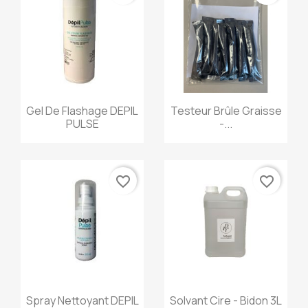
Aperçu rapide
Aperçu rapide


Gel De Flashage DEPIL
Testeur Brûle Graisse
PULSE
-...
favorite_border
favorite_border
Aperçu rapide
Aperçu rapide


Spray Nettoyant DEPIL
Solvant Cire - Bidon 3L