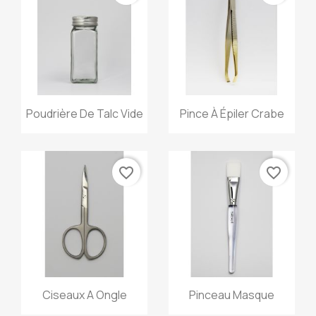
Aperçu rapide
Aperçu rapide


Poudrière De Talc Vide
Pince À Épiler Crabe
favorite_border
favorite_border
Aperçu rapide
Aperçu rapide


Ciseaux A Ongle
Pinceau Masque