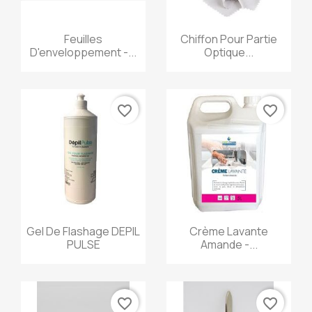
Aperçu rapide
Aperçu rapide


Feuilles
Chiffon Pour Partie
D'enveloppement -...
Optique...
favorite_border
favorite_border
Aperçu rapide
Aperçu rapide


Gel De Flashage DEPIL
Crème Lavante
PULSE
Amande -...
favorite_border
favorite_border